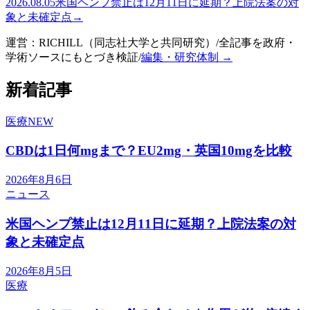
2026.08.05
米国ヘンプ禁止は12月11日に延期？上院法案の対
象と未確定点
→
運営：
RICHILL
（同志社大学と共同研究）
/
全記事を
政府・
学術ソース
にもとづき検証
/
編集・研究体制 →
新着記事
医療
NEW
CBDは1日何mgまで？EU2mg・英国10mgを比較
2026年8月6日
ニュース
米国ヘンプ禁止は12月11日に延期？上院法案の対
象と未確定点
2026年8月5日
医療