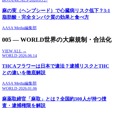
BOTANICALS
·
2026.05.27
麻の実（ヘンプシード）で心臓病リスク低下？3:1
脂肪酸・完全タンパク質の効果と食べ方
A
ASA Media編集部
005
—
WORLD
世界の大麻規制・合法化
VIEW ALL →
WORLD
·
2026.06.14
THCAフラワーは日本で違法？逮捕リスクとTHC
との違いを徹底解説
A
ASA Media編集部
WORLD
·
2026.01.06
麻薬取締官「麻取」とは？全国約300人が持つ捜
査・逮捕権限を解説