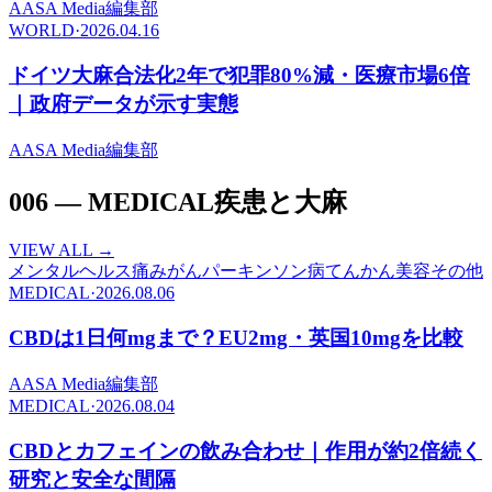
A
ASA Media編集部
WORLD
·
2026.04.16
ドイツ大麻合法化2年で犯罪80%減・医療市場6倍
｜政府データが示す実態
A
ASA Media編集部
006
—
MEDICAL
疾患と大麻
VIEW ALL →
メンタルヘルス
痛み
がん
パーキンソン病
てんかん
美容
その他
MEDICAL
·
2026.08.06
CBDは1日何mgまで？EU2mg・英国10mgを比較
A
ASA Media編集部
MEDICAL
·
2026.08.04
CBDとカフェインの飲み合わせ｜作用が約2倍続く
研究と安全な間隔