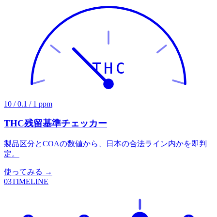
THC
10 / 0.1 / 1 ppm
THC残留基準チェッカー
製品区分とCOAの数値から、日本の合法ライン内かを即判
定。
使ってみる →
03
TIMELINE