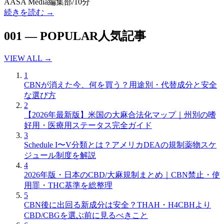
A
ASA Media編集部
/
10分
続きを読む
→
001
—
POPULAR
人気記事
VIEW ALL →
1
CBNが消えた今、何を買う？用途別・代替成分と安全
な選び方
2
【2026年最新版】米国の大麻合法化マップ｜州別の嗜
好用・医療用ステータス完全ガイド
3
Schedule I〜V分類とは？アメリカDEAの規制薬物スケ
ジュール制度を解説
4
2026年版・日本のCBD/大麻規制まとめ｜CBN禁止・使
用罪・THC基準を総整理
5
CBN後に出回る新成分は安全？THAH・H4CBHより
CBD/CBGを選ぶ前に見るべきこと