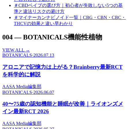
＃
CBDベイプの選び方｜初心者が失敗しない5つの基
準と違法リスクの避け方
＃
マイナーカンナビノイド一覧｜CBG・CBN・CBC・
THCVの効果と違い早わかり
004
—
BOTANICALS
機能性植物
VIEW ALL →
BOTANICALS
·
2026.07.13
アロニアで記憶力は上がる？Brainberry最新RCT
を科学的に解説
A
ASA Media編集部
BOTANICALS
·
2026.06.07
40〜75歳の認知機能と睡眠が改善｜ライオンズメ
イン最新RCT 2026
A
ASA Media編集部