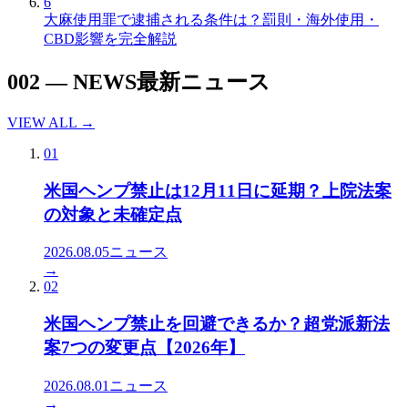
6
大麻使用罪で逮捕される条件は？罰則・海外使用・
CBD影響を完全解説
002
—
NEWS
最新ニュース
VIEW ALL →
01
米国ヘンプ禁止は12月11日に延期？上院法案
の対象と未確定点
2026.08.05
ニュース
→
02
米国ヘンプ禁止を回避できるか？超党派新法
案7つの変更点【2026年】
2026.08.01
ニュース
→