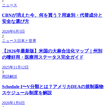
1
ニュース
CBNが消えた今、何を買う？用途別・代替成分と
安全な選び方
2026年6月5日
2
ニュース
日本と世界
【2026年最新版】米国の大麻合法化マップ｜州別
の嗜好用・医療用ステータス完全ガイド
2025年11月12日
3
用語解説
Schedule I〜V分類とは？アメリカDEAの規制薬物
スケジュール制度を解説
2026年1月6日