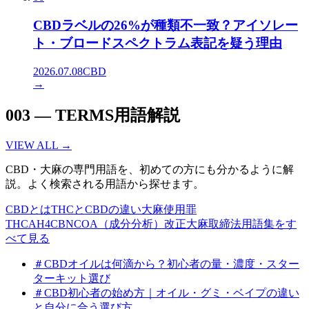
CBDラベルの26%が種類不一致？アイソレー
ト・ブロードスペクトラム表記を疑う理由
2026.07.08
CBD
→
003
—
TERMS
用語解説
VIEW ALL →
CBD・大麻の専門用語を、初めての方にも分かるように解
説。よく検索される用語から探せます。
CBDとは
THCとCBDの違い
大麻使用罪
THCA
H4CBN
COA（成分分析）
改正大麻取締法
用語集をす
べて見る
＃
CBDオイルは何滴から？初心者の量・濃度・スター
ターキット選び
＃
CBD初心者の始め方｜オイル・グミ・ベイプの違い
と自分に合う選び方