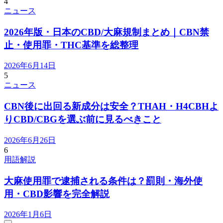
4
ニュース
2026年版・日本のCBD/大麻規制まとめ｜CBN禁
止・使用罪・THC基準を総整理
2026年6月14日
5
ニュース
CBN後に出回る新成分は安全？THAH・H4CBHよ
りCBD/CBGを選ぶ前に見るべきこと
2026年6月26日
6
用語解説
大麻使用罪で逮捕される条件は？罰則・海外使
用・CBD影響を完全解説
2026年1月6日