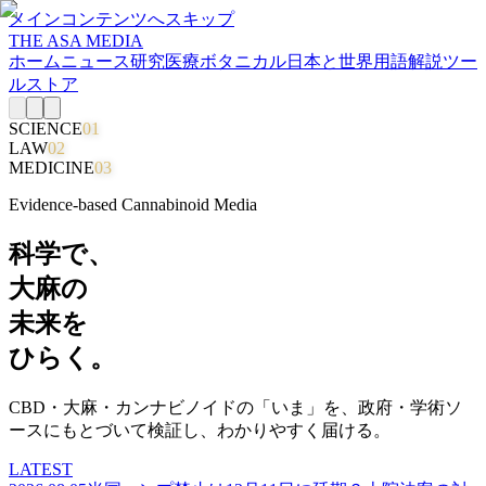
メインコンテンツへスキップ
THE ASA MEDIA
ホーム
ニュース
研究
医療
ボタニカル
日本と世界
用語解説
ツー
ル
ストア
SCIENCE
01
LAW
02
MEDICINE
03
Evidence-based Cannabinoid Media
科学で、
大麻の
未来を
ひらく。
CBD・大麻・カンナビノイドの「いま」を、政府・学術ソ
ースにもとづいて検証し、わかりやすく届ける。
LATEST