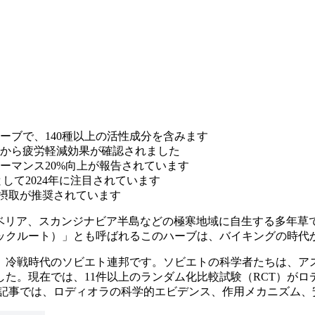
ーブで、140種以上の活性成分を含みます
目から疲労軽減効果が確認されました
ーマンス20%向上が報告されています
として2024年に注目されています
gの摂取が推奨されています
北極圏やシベリア、スカンジナビア半島などの極寒地域に自生する
ックルート）」とも呼ばれるこのハーブは、バイキングの時代
、冷戦時代のソビエト連邦です。ソビエトの科学者たちは、ア
。現在では、11件以上のランダム化比較試験（RCT）がロディオ
の記事では、ロディオラの科学的エビデンス、作用メカニズム