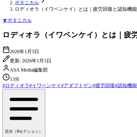
ボタニカル
ロディオラ（イワベンケイ）とは｜疲労回復と認知機能
🍄
ボタニカル
ロディオラ（イワベンケイ）とは｜疲
2026年1月5日
更新:
2026年1月5日
ASA Media編集部
13分
#
ロディオラ
#
イワベンケイ
#
アダプトゲン
#
疲労回復
#
認知機能
目次（
9
セクション）