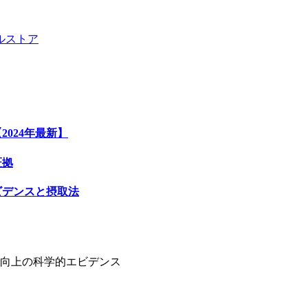
ル
ストア
024年最新】
証拠
ビデンスと摂取法
向上の科学的エビデンス