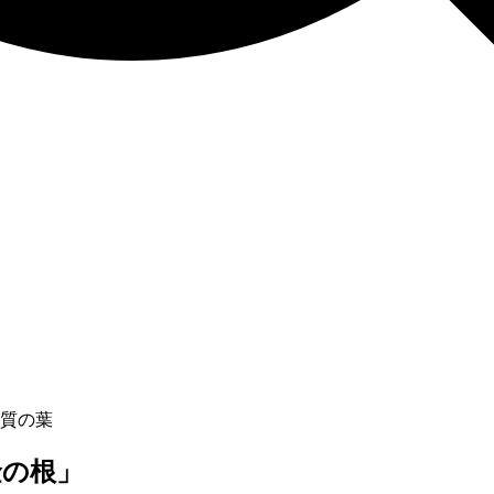
質の葉
金の根」