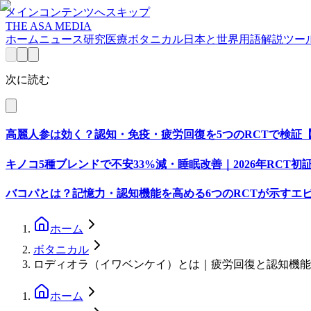
メインコンテンツへスキップ
THE ASA MEDIA
ホーム
ニュース
研究
医療
ボタニカル
日本と世界
用語解説
ツー
次に読む
高麗人参は効く？認知・免疫・疲労回復を5つのRCTで検証【2
キノコ5種ブレンドで不安33%減・睡眠改善｜2026年RCT初
バコパとは？記憶力・認知機能を高める6つのRCTが示すエ
ホーム
ボタニカル
ロディオラ（イワベンケイ）とは｜疲労回復と認知機能
ホーム