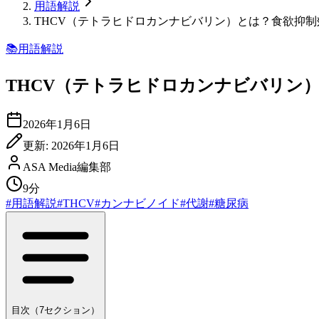
用語解説
THCV（テトラヒドロカンナビバリン）とは？食欲抑
📚
用語解説
THCV（テトラヒドロカンナビバリン
2026年1月6日
更新:
2026年1月6日
ASA Media編集部
9分
#
用語解説
#
THCV
#
カンナビノイド
#
代謝
#
糖尿病
目次（
7
セクション）