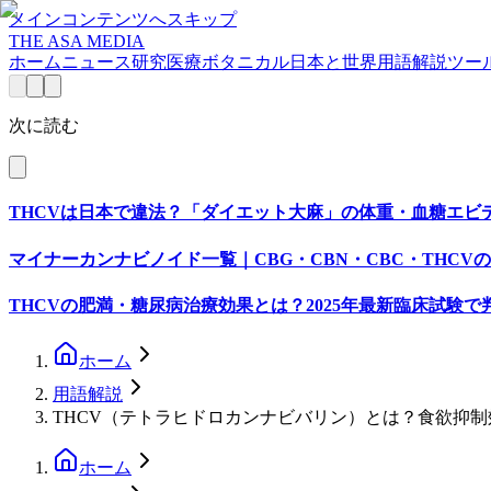
メインコンテンツへスキップ
THE ASA MEDIA
ホーム
ニュース
研究
医療
ボタニカル
日本と世界
用語解説
ツー
次に読む
THCVは日本で違法？「ダイエット大麻」の体重・血糖エビ
マイナーカンナビノイド一覧｜CBG・CBN・CBC・THCV
THCVの肥満・糖尿病治療効果とは？2025年最新臨床試験
ホーム
用語解説
THCV（テトラヒドロカンナビバリン）とは？食欲抑
ホーム