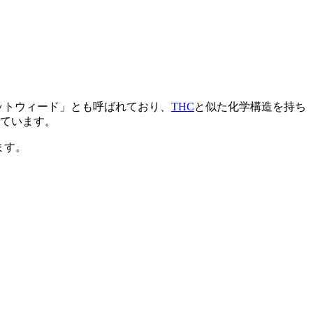
ットウィード」とも呼ばれており、
THC
と似た化学構造を持ち
れています。
ます。