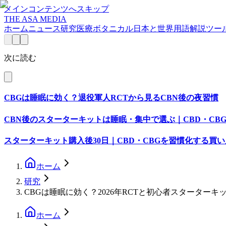
メインコンテンツへスキップ
THE ASA MEDIA
ホーム
ニュース
研究
医療
ボタニカル
日本と世界
用語解説
ツー
次に読む
CBGは睡眠に効く？退役軍人RCTから見るCBN後の夜習慣
CBN後のスターターキットは睡眠・集中で選ぶ｜CBD・CB
スターターキット購入後30日｜CBD・CBGを習慣化する買
ホーム
研究
CBGは睡眠に効く？2026年RCTと初心者スターターキ
ホーム