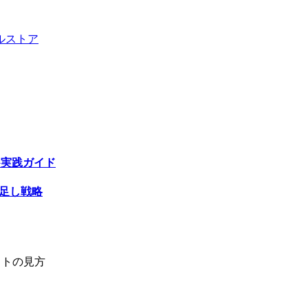
ル
ストア
G実践ガイド
い足し戦略
ットの見方