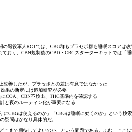
公開の退役軍人RCTでは、CBG群もプラセボ群も睡眠スコア
れており、CBN規制後のCBD・CBGスターターキットでは
は数値上改善したが、プラセボとの差は有意ではなかった
、効果の断定には追加研究が必要
にCOA、CBN不検出、THC基準内を確認する
る設計と夜のルーティン化が重要になる
わりにCBGは使えるのか」「CBGは睡眠に効くのか」という検索需
の疑問はかなり具体的だ。
Gにどこまで期待してよいのか、という問題である。ふむ、ここ