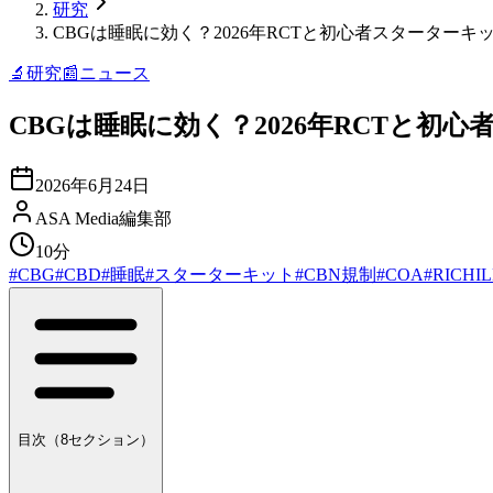
研究
CBGは睡眠に効く？2026年RCTと初心者スターターキ
🔬
研究
📰
ニュース
CBGは睡眠に効く？2026年RCTと初
2026年6月24日
ASA Media編集部
10分
#
CBG
#
CBD
#
睡眠
#
スターターキット
#
CBN規制
#
COA
#
RICHIL
目次（
8
セクション）