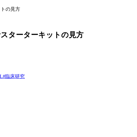
ットの見方
心者スターターキットの見方
L
#
臨床研究