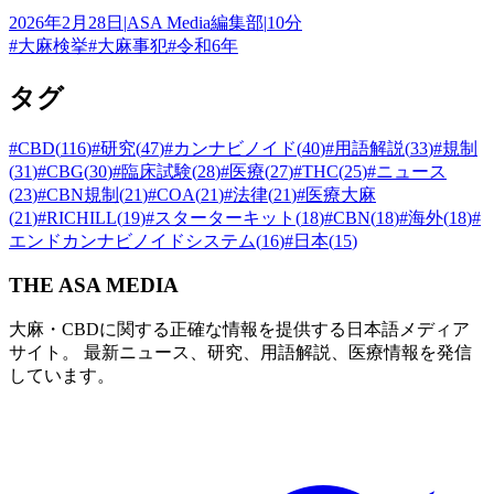
2026年2月28日
|
ASA Media編集部
|
10分
#
大麻検挙
#
大麻事犯
#
令和6年
タグ
#
CBD
(
116
)
#
研究
(
47
)
#
カンナビノイド
(
40
)
#
用語解説
(
33
)
#
規制
(
31
)
#
CBG
(
30
)
#
臨床試験
(
28
)
#
医療
(
27
)
#
THC
(
25
)
#
ニュース
(
23
)
#
CBN規制
(
21
)
#
COA
(
21
)
#
法律
(
21
)
#
医療大麻
(
21
)
#
RICHILL
(
19
)
#
スターターキット
(
18
)
#
CBN
(
18
)
#
海外
(
18
)
#
エンドカンナビノイドシステム
(
16
)
#
日本
(
15
)
THE ASA MEDIA
大麻・CBDに関する正確な情報を提供する日本語メディア
サイト。 最新ニュース、研究、用語解説、医療情報を発信
しています。