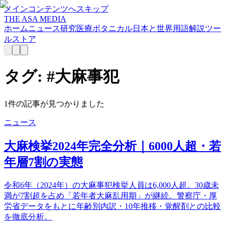
メインコンテンツへスキップ
THE ASA MEDIA
ホーム
ニュース
研究
医療
ボタニカル
日本と世界
用語解説
ツー
ル
ストア
タグ: #
大麻事犯
1
件の記事が見つかりました
ニュース
大麻検挙2024年完全分析｜6000人超・若
年層7割の実態
令和6年（2024年）の大麻事犯検挙人員は6,000人超。30歳未
満が7割超を占め「若年者大麻乱用期」が継続。警察庁・厚
労省データをもとに年齢別内訳・10年推移・覚醒剤との比較
を徹底分析。