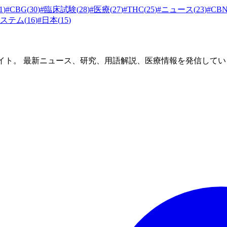
1
)
#
CBG
(
30
)
#
臨床試験
(
28
)
#
医療
(
27
)
#
THC
(
25
)
#
ニュース
(
23
)
#
CB
ステム
(
16
)
#
日本
(
15
)
イト。 最新ニュース、研究、用語解説、医療情報を発信してい