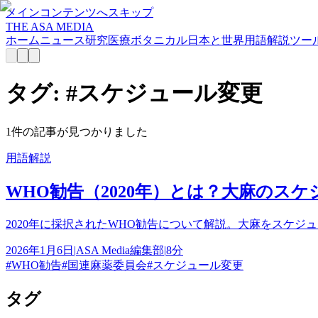
メインコンテンツへスキップ
THE ASA MEDIA
ホーム
ニュース
研究
医療
ボタニカル
日本と世界
用語解説
ツー
タグ: #
スケジュール変更
1
件の記事が見つかりました
用語解説
WHO勧告（2020年）とは？大麻のス
2020年に採択されたWHO勧告について解説。大麻をスケ
2026年1月6日
|
ASA Media編集部
|
8分
#
WHO勧告
#
国連麻薬委員会
#
スケジュール変更
タグ