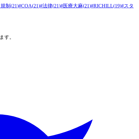
N規制
(
21
)
#
COA
(
21
)
#
法律
(
21
)
#
医療大麻
(
21
)
#
RICHILL
(
19
)
#
スタ
ます。