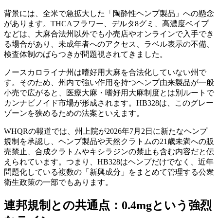
背景には、全米で急拡大した「陶酔性ヘンプ製品」への懸念
があります。THCAフラワー、デルタ8グミ、高濃度ベイプ
などは、大麻合法州以外でも小売店やオンラインで入手でき
る場合があり、未成年者へのアクセス、ラベル表示の不備、
検査体制のばらつきが問題視されてきました。
ノースカロライナ州は嗜好用大麻を合法化していない州で
す。そのため、州内で強い作用を持つヘンプ由来製品が一般
小売で広がると、医療大麻・嗜好用大麻制度とは別ルートで
カンナビノイド市場が形成されます。HB328は、このグレー
ゾーンを狭めるための法案といえます。
WHQRの報道では、州上院が2026年7月2日に新たなヘンプ
規制を承認し、ヘンプ製品や天然クラトムの21歳未満への販
売禁止、合成クラトムやキシラジンの禁止も含む内容だと伝
えられています。つまり、HB328はヘンプだけでなく、近年
問題化している複数の「新興成分」をまとめて管理する公衆
衛生政策の一部でもあります。
連邦規制との共通点：0.4mgという強烈