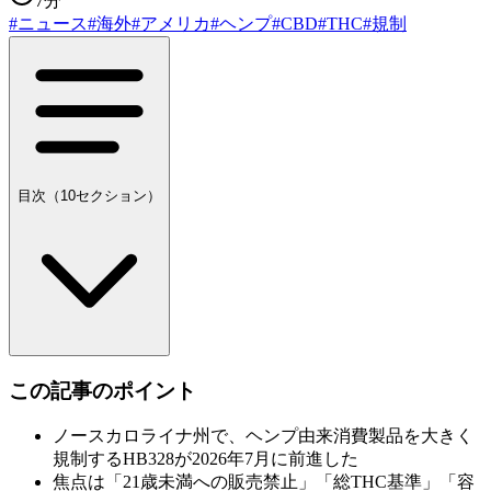
7分
#
ニュース
#
海外
#
アメリカ
#
ヘンプ
#
CBD
#
THC
#
規制
目次（
10
セクション）
この記事のポイント
ノースカロライナ州で、ヘンプ由来消費製品を大きく
規制するHB328が2026年7月に前進した
焦点は「21歳未満への販売禁止」「総THC基準」「容