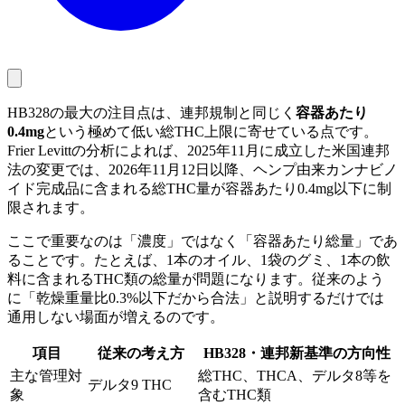
HB328の最大の注目点は、連邦規制と同じく
容器あたり
0.4mg
という極めて低い総THC上限に寄せている点です。
Frier Levittの分析によれば、2025年11月に成立した米国連邦
法の変更では、2026年11月12日以降、ヘンプ由来カンナビノ
イド完成品に含まれる総THC量が容器あたり0.4mg以下に制
限されます。
ここで重要なのは「濃度」ではなく「容器あたり総量」であ
ることです。たとえば、1本のオイル、1袋のグミ、1本の飲
料に含まれるTHC類の総量が問題になります。従来のよう
に「乾燥重量比0.3%以下だから合法」と説明するだけでは
通用しない場面が増えるのです。
項目
従来の考え方
HB328・連邦新基準の方向性
主な管理対
総THC、THCA、デルタ8等を
デルタ9 THC
象
含むTHC類