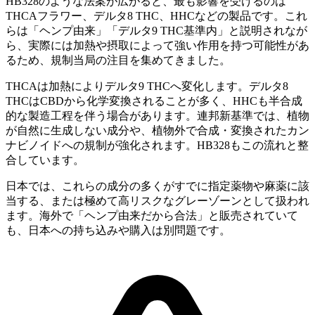
HB328のような法案が広がると、最も影響を受けるのは
THCAフラワー、デルタ8 THC、HHCなどの製品です。これ
らは「ヘンプ由来」「デルタ9 THC基準内」と説明されなが
ら、実際には加熱や摂取によって強い作用を持つ可能性があ
るため、規制当局の注目を集めてきました。
THCAは加熱によりデルタ9 THCへ変化します。デルタ8
THCはCBDから化学変換されることが多く、HHCも半合成
的な製造工程を伴う場合があります。連邦新基準では、植物
が自然に生成しない成分や、植物外で合成・変換されたカン
ナビノイドへの規制が強化されます。HB328もこの流れと整
合しています。
日本では、これらの成分の多くがすでに指定薬物や麻薬に該
当する、または極めて高リスクなグレーゾーンとして扱われ
ます。海外で「ヘンプ由来だから合法」と販売されていて
も、日本への持ち込みや購入は別問題です。