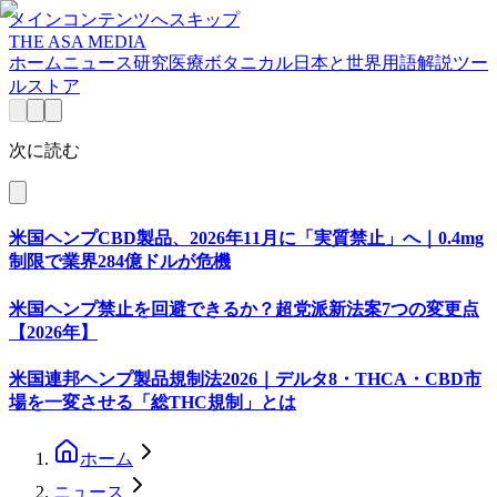
メインコンテンツへスキップ
THE ASA MEDIA
ホーム
ニュース
研究
医療
ボタニカル
日本と世界
用語解説
ツー
ル
ストア
次に読む
米国ヘンプCBD製品、2026年11月に「実質禁止」へ｜0.4mg
制限で業界284億ドルが危機
米国ヘンプ禁止を回避できるか？超党派新法案7つの変更点
【2026年】
米国連邦ヘンプ製品規制法2026｜デルタ8・THCA・CBD市
場を一変させる「総THC規制」とは
ホーム
ニュース