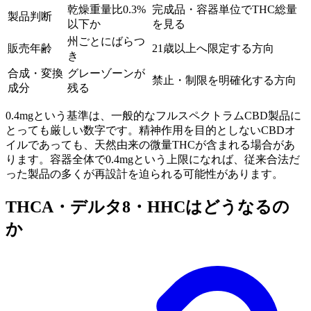
乾燥重量比0.3%
完成品・容器単位でTHC総量
製品判断
以下か
を見る
州ごとにばらつ
販売年齢
21歳以上へ限定する方向
き
合成・変換
グレーゾーンが
禁止・制限を明確化する方向
成分
残る
0.4mgという基準は、一般的なフルスペクトラムCBD製品に
とっても厳しい数字です。精神作用を目的としないCBDオ
イルであっても、天然由来の微量THCが含まれる場合があ
ります。容器全体で0.4mgという上限になれば、従来合法だ
った製品の多くが再設計を迫られる可能性があります。
THCA・デルタ8・HHCはどうなるの
か