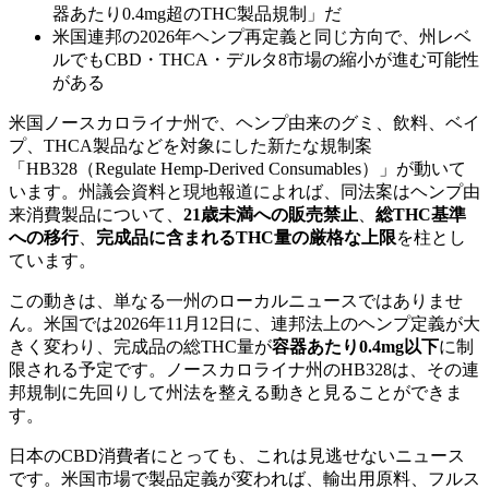
器あたり0.4mg超のTHC製品規制」だ
米国連邦の2026年ヘンプ再定義と同じ方向で、州レベ
ルでもCBD・THCA・デルタ8市場の縮小が進む可能性
がある
米国ノースカロライナ州で、ヘンプ由来のグミ、飲料、ベイ
プ、THCA製品などを対象にした新たな規制案
「HB328（Regulate Hemp-Derived Consumables）」が動いて
います。州議会資料と現地報道によれば、同法案はヘンプ由
来消費製品について、
21歳未満への販売禁止
、
総THC基準
への移行
、
完成品に含まれるTHC量の厳格な上限
を柱とし
ています。
この動きは、単なる一州のローカルニュースではありませ
ん。米国では2026年11月12日に、連邦法上のヘンプ定義が大
きく変わり、完成品の総THC量が
容器あたり0.4mg以下
に制
限される予定です。ノースカロライナ州のHB328は、その連
邦規制に先回りして州法を整える動きと見ることができま
す。
日本のCBD消費者にとっても、これは見逃せないニュース
です。米国市場で製品定義が変われば、輸出用原料、フルス