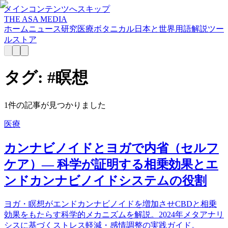
メインコンテンツへスキップ
THE ASA MEDIA
ホーム
ニュース
研究
医療
ボタニカル
日本と世界
用語解説
ツー
ル
ストア
タグ: #
瞑想
1
件の記事が見つかりました
医療
カンナビノイドとヨガで内省（セルフ
ケア）— 科学が証明する相乗効果とエ
ンドカンナビノイドシステムの役割
ヨガ・瞑想がエンドカンナビノイドを増加させCBDと相乗
効果をもたらす科学的メカニズムを解説。2024年メタアナリ
シスに基づくストレス軽減・感情調整の実践ガイド。