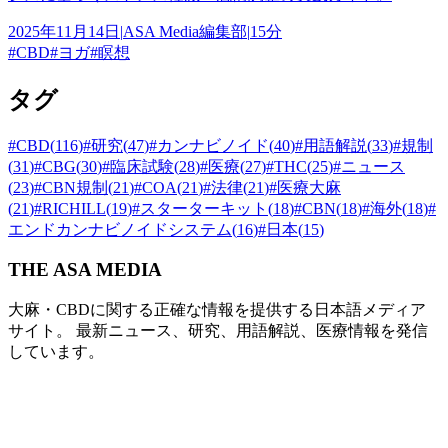
2025年11月14日
|
ASA Media編集部
|
15分
#
CBD
#
ヨガ
#
瞑想
タグ
#
CBD
(
116
)
#
研究
(
47
)
#
カンナビノイド
(
40
)
#
用語解説
(
33
)
#
規制
(
31
)
#
CBG
(
30
)
#
臨床試験
(
28
)
#
医療
(
27
)
#
THC
(
25
)
#
ニュース
(
23
)
#
CBN規制
(
21
)
#
COA
(
21
)
#
法律
(
21
)
#
医療大麻
(
21
)
#
RICHILL
(
19
)
#
スターターキット
(
18
)
#
CBN
(
18
)
#
海外
(
18
)
#
エンドカンナビノイドシステム
(
16
)
#
日本
(
15
)
THE ASA MEDIA
大麻・CBDに関する正確な情報を提供する日本語メディア
サイト。 最新ニュース、研究、用語解説、医療情報を発信
しています。