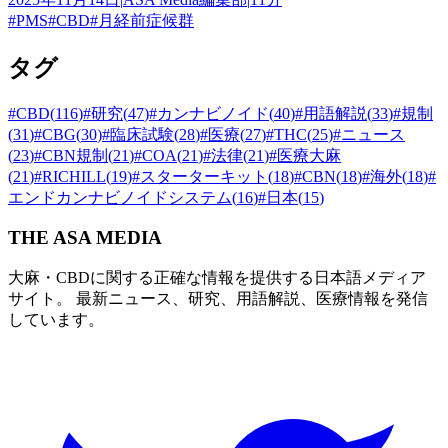
#
PMS
#
CBD
#
月経前症候群
タグ
#
CBD
(
116
)
#
研究
(
47
)
#
カンナビノイド
(
40
)
#
用語解説
(
33
)
#
規制
(
31
)
#
CBG
(
30
)
#
臨床試験
(
28
)
#
医療
(
27
)
#
THC
(
25
)
#
ニュース
(
23
)
#
CBN規制
(
21
)
#
COA
(
21
)
#
法律
(
21
)
#
医療大麻
(
21
)
#
RICHILL
(
19
)
#
スターターキット
(
18
)
#
CBN
(
18
)
#
海外
(
18
)
#
エンドカンナビノイドシステム
(
16
)
#
日本
(
15
)
THE ASA MEDIA
大麻・CBDに関する正確な情報を提供する日本語メディア
サイト。 最新ニュース、研究、用語解説、医療情報を発信
しています。