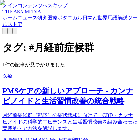
メインコンテンツへスキップ
THE ASA MEDIA
ホーム
ニュース
研究
医療
ボタニカル
日本と世界
用語解説
ツー
ル
ストア
タグ: #
月経前症候群
1
件の記事が見つかりました
医療
PMSケアの新しいアプローチ - カンナ
ビノイドと生活習慣改善の統合戦略
月経前症候群（PMS）の症状緩和に向けて、CBD・カンナ
ビノイドの科学的エビデンスと生活習慣改善を組み合わせた
実践的ケア方法を解説します。
2025年11月14日
|
ASA Media編集部
|
11分