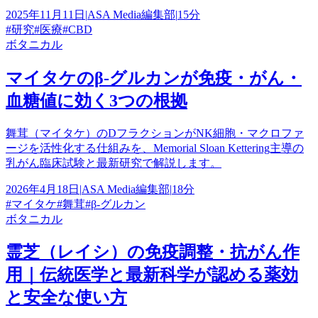
2025年11月11日
|
ASA Media編集部
|
15分
#
研究
#
医療
#
CBD
ボタニカル
マイタケのβ-グルカンが免疫・がん・
血糖値に効く3つの根拠
舞茸（マイタケ）のDフラクションがNK細胞・マクロファ
ージを活性化する仕組みを、Memorial Sloan Kettering主導の
乳がん臨床試験と最新研究で解説します。
2026年4月18日
|
ASA Media編集部
|
18分
#
マイタケ
#
舞茸
#
β-グルカン
ボタニカル
霊芝（レイシ）の免疫調整・抗がん作
用｜伝統医学と最新科学が認める薬効
と安全な使い方