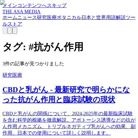
メインコンテンツへスキップ
THE ASA MEDIA
ホーム
ニュース
研究
医療
ボタニカル
日本と世界
用語解説
ツー
ル
ストア
タグ: #
抗がん作用
3
件の記事が見つかりました
研究
医療
CBDと乳がん - 最新研究で明らかにな
った抗がん作用と臨床試験の現状
CBDと乳がんの関係について、2024-2025年の最新臨床試験
を含む科学的根拠を徹底解説。アポトーシス誘導などの抗が
ん作用メカニズム、トリプルネガティブ乳がんへの効果、副
作用、日本での使用について詳しく説明します。