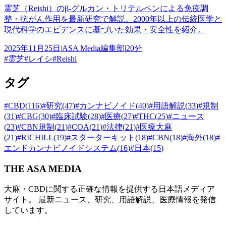
霊芝（Reishi）のβ-グルカン・トリテルペンによる免疫調
整・抗がん作用を最新研究で解説。2000年以上の伝統医学と
現代科学のエビデンスに基づいた効果・安全性を紹介。
2025年11月25日
|
ASA Media編集部
|
20分
#
霊芝
#
レイシ
#
Reishi
タグ
#
CBD
(
116
)
#
研究
(
47
)
#
カンナビノイド
(
40
)
#
用語解説
(
33
)
#
規制
(
31
)
#
CBG
(
30
)
#
臨床試験
(
28
)
#
医療
(
27
)
#
THC
(
25
)
#
ニュース
(
23
)
#
CBN規制
(
21
)
#
COA
(
21
)
#
法律
(
21
)
#
医療大麻
(
21
)
#
RICHILL
(
19
)
#
スターターキット
(
18
)
#
CBN
(
18
)
#
海外
(
18
)
#
エンドカンナビノイドシステム
(
16
)
#
日本
(
15
)
THE ASA MEDIA
大麻・CBDに関する正確な情報を提供する日本語メディア
サイト。 最新ニュース、研究、用語解説、医療情報を発信
しています。