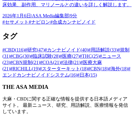
床効果、副作用、マリノールとの違いを詳しく解説します。
2026年1月6日
|
ASA Media編集部
|
9分
#
セサメット
#
ナビロン
#
合成カンナビノイド
タグ
#
CBD
(
116
)
#
研究
(
47
)
#
カンナビノイド
(
40
)
#
用語解説
(
33
)
#
規制
(
31
)
#
CBG
(
30
)
#
臨床試験
(
28
)
#
医療
(
27
)
#
THC
(
25
)
#
ニュース
(
23
)
#
CBN規制
(
21
)
#
COA
(
21
)
#
法律
(
21
)
#
医療大麻
(
21
)
#
RICHILL
(
19
)
#
スターターキット
(
18
)
#
CBN
(
18
)
#
海外
(
18
)
#
エンドカンナビノイドシステム
(
16
)
#
日本
(
15
)
THE ASA MEDIA
大麻・CBDに関する正確な情報を提供する日本語メディア
サイト。 最新ニュース、研究、用語解説、医療情報を発信
しています。