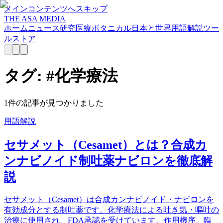
メインコンテンツへスキップ
THE ASA MEDIA
ホーム
ニュース
研究
医療
ボタニカル
日本と世界
用語解説
ツー
ル
ストア
タグ: #
化学療法
1
件の記事が見つかりました
用語解説
セサメット（Cesamet）とは？合成カ
ンナビノイド制吐薬ナビロンを徹底解
説
セサメット（Cesamet）は合成カンナビノイド・ナビロンを
有効成分とする制吐薬です。化学療法による吐き気・嘔吐の
治療に使用され、FDA承認を受けています。作用機序、臨