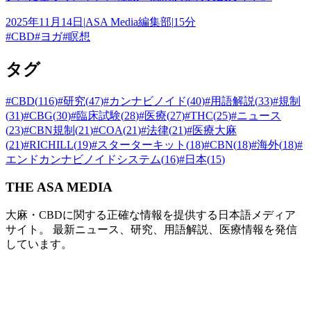
2025年11月14日
|
ASA Media編集部
|
15分
#
CBD
#
ヨガ
#
瞑想
タグ
#
CBD
(
116
)
#
研究
(
47
)
#
カンナビノイド
(
40
)
#
用語解説
(
33
)
#
規制
(
31
)
#
CBG
(
30
)
#
臨床試験
(
28
)
#
医療
(
27
)
#
THC
(
25
)
#
ニュース
(
23
)
#
CBN規制
(
21
)
#
COA
(
21
)
#
法律
(
21
)
#
医療大麻
(
21
)
#
RICHILL
(
19
)
#
スターターキット
(
18
)
#
CBN
(
18
)
#
海外
(
18
)
#
エンドカンナビノイドシステム
(
16
)
#
日本
(
15
)
THE ASA MEDIA
大麻・CBDに関する正確な情報を提供する日本語メディア
サイト。 最新ニュース、研究、用語解説、医療情報を発信
しています。