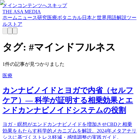
メインコンテンツへスキップ
THE ASA MEDIA
ホーム
ニュース
研究
医療
ボタニカル
日本と世界
用語解説
ツー
ル
ストア
タグ: #
マインドフルネス
1
件の記事が見つかりました
医療
カンナビノイドとヨガで内省（セルフ
ケア）— 科学が証明する相乗効果とエ
ンドカンナビノイドシステムの役割
ヨガ・瞑想がエンドカンナビノイドを増加させCBDと相乗
効果をもたらす科学的メカニズムを解説。2024年メタアナリ
シスに基づくストレス軽減・感情調整の実践ガイド。