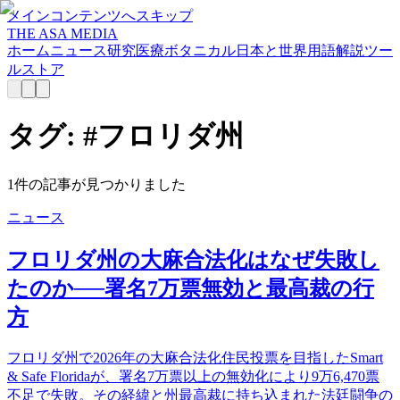
メインコンテンツへスキップ
THE ASA MEDIA
ホーム
ニュース
研究
医療
ボタニカル
日本と世界
用語解説
ツー
ル
ストア
タグ: #
フロリダ州
1
件の記事が見つかりました
ニュース
フロリダ州の大麻合法化はなぜ失敗し
たのか──署名7万票無効と最高裁の行
方
フロリダ州で2026年の大麻合法化住民投票を目指したSmart
& Safe Floridaが、署名7万票以上の無効化により9万6,470票
不足で失敗。その経緯と州最高裁に持ち込まれた法廷闘争の