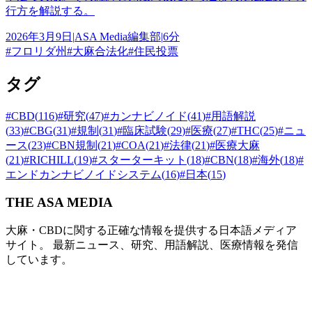
行方を解説する。
2026年3月9日
|
ASA Media編集部
|
6分
#
フロリダ州
#
大麻合法化
#
住民投票
タグ
#
CBD
(
116
)
#
研究
(
47
)
#
カンナビノイド
(
41
)
#
用語解説
(
33
)
#
CBG
(
31
)
#
規制
(
31
)
#
臨床試験
(
29
)
#
医療
(
27
)
#
THC
(
25
)
#
ニュ
ース
(
23
)
#
CBN規制
(
21
)
#
COA
(
21
)
#
法律
(
21
)
#
医療大麻
(
21
)
#
RICHILL
(
19
)
#
スターターキット
(
18
)
#
CBN
(
18
)
#
海外
(
18
)
#
エンドカンナビノイドシステム
(
16
)
#
日本
(
15
)
THE ASA MEDIA
大麻・CBDに関する正確な情報を提供する日本語メディア
サイト。 最新ニュース、研究、用語解説、医療情報を発信
しています。