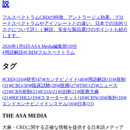
説
フルスペクトラムCBDの特徴、アントラージュ効果、ブロ
ードスペクトラムやアイソレートとの違い、日本での法的リ
スクについて詳しく解説。安全な製品選びのポイントも紹介
します。
2026年1月6日
|
ASA Media編集部
|
10分
#
用語解説
#
CBD
#
フルスペクトラム
タグ
#
CBD
(
116
)
#
研究
(
47
)
#
カンナビノイド
(
40
)
#
用語解説
(
33
)
#
規制
(
31
)
#
CBG
(
30
)
#
臨床試験
(
28
)
#
医療
(
27
)
#
THC
(
25
)
#
ニュース
(
23
)
#
CBN規制
(
21
)
#
COA
(
21
)
#
法律
(
21
)
#
医療大麻
(
21
)
#
RICHILL
(
19
)
#
スターターキット
(
18
)
#
CBN
(
18
)
#
海外
(
18
)
#
エンドカンナビノイドシステム
(
16
)
#
日本
(
15
)
THE ASA MEDIA
大麻・CBDに関する正確な情報を提供する日本語メディア