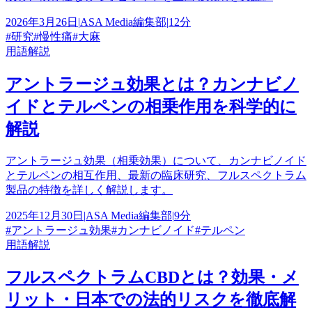
2026年3月26日
|
ASA Media編集部
|
12分
#
研究
#
慢性痛
#
大麻
用語解説
アントラージュ効果とは？カンナビノ
イドとテルペンの相乗作用を科学的に
解説
アントラージュ効果（相乗効果）について、カンナビノイド
とテルペンの相互作用、最新の臨床研究、フルスペクトラム
製品の特徴を詳しく解説します。
2025年12月30日
|
ASA Media編集部
|
9分
#
アントラージュ効果
#
カンナビノイド
#
テルペン
用語解説
フルスペクトラムCBDとは？効果・メ
リット・日本での法的リスクを徹底解