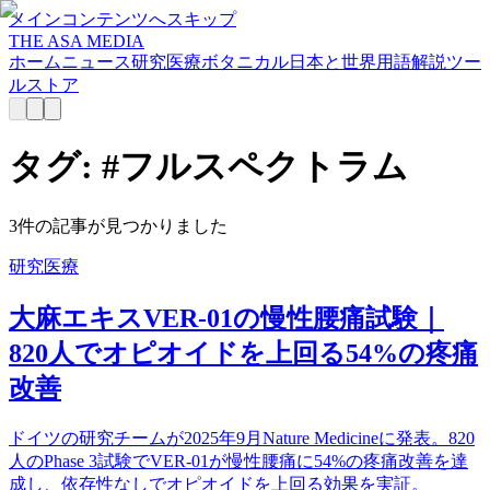
メインコンテンツへスキップ
THE ASA MEDIA
ホーム
ニュース
研究
医療
ボタニカル
日本と世界
用語解説
ツー
ル
ストア
タグ: #
フルスペクトラム
3
件の記事が見つかりました
研究
医療
大麻エキスVER-01の慢性腰痛試験｜
820人でオピオイドを上回る54%の疼痛
改善
ドイツの研究チームが2025年9月Nature Medicineに発表。820
人のPhase 3試験でVER-01が慢性腰痛に54%の疼痛改善を達
成し、依存性なしでオピオイドを上回る効果を実証。