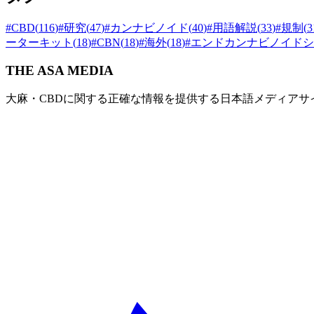
#
CBD
(
116
)
#
研究
(
47
)
#
カンナビノイド
(
40
)
#
用語解説
(
33
)
#
規制
(
3
ーターキット
(
18
)
#
CBN
(
18
)
#
海外
(
18
)
#
エンドカンナビノイドシ
THE ASA MEDIA
大麻・CBDに関する正確な情報を提供する日本語メディアサ