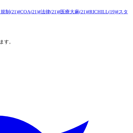
N規制
(
21
)
#
COA
(
21
)
#
法律
(
21
)
#
医療大麻
(
21
)
#
RICHILL
(
19
)
#
スタ
ます。