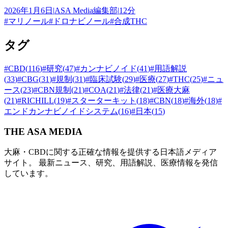
2026年1月6日
|
ASA Media編集部
|
12分
#
マリノール
#
ドロナビノール
#
合成THC
タグ
#
CBD
(
116
)
#
研究
(
47
)
#
カンナビノイド
(
41
)
#
用語解説
(
33
)
#
CBG
(
31
)
#
規制
(
31
)
#
臨床試験
(
29
)
#
医療
(
27
)
#
THC
(
25
)
#
ニュ
ース
(
23
)
#
CBN規制
(
21
)
#
COA
(
21
)
#
法律
(
21
)
#
医療大麻
(
21
)
#
RICHILL
(
19
)
#
スターターキット
(
18
)
#
CBN
(
18
)
#
海外
(
18
)
#
エンドカンナビノイドシステム
(
16
)
#
日本
(
15
)
THE ASA MEDIA
大麻・CBDに関する正確な情報を提供する日本語メディア
サイト。 最新ニュース、研究、用語解説、医療情報を発信
しています。