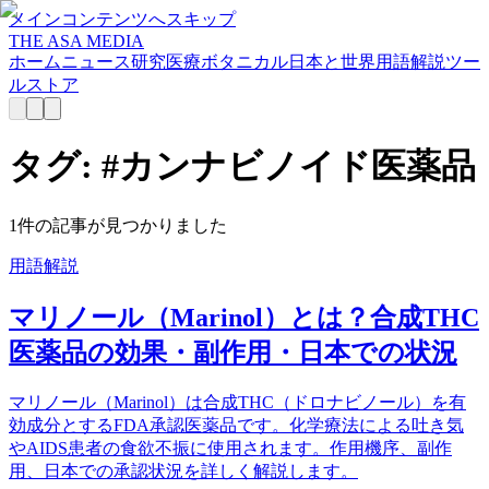
メインコンテンツへスキップ
THE ASA MEDIA
ホーム
ニュース
研究
医療
ボタニカル
日本と世界
用語解説
ツー
ル
ストア
タグ: #
カンナビノイド医薬品
1
件の記事が見つかりました
用語解説
マリノール（Marinol）とは？合成THC
医薬品の効果・副作用・日本での状況
マリノール（Marinol）は合成THC（ドロナビノール）を有
効成分とするFDA承認医薬品です。化学療法による吐き気
やAIDS患者の食欲不振に使用されます。作用機序、副作
用、日本での承認状況を詳しく解説します。