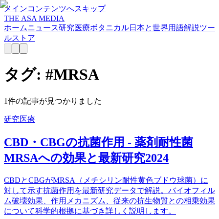
メインコンテンツへスキップ
THE ASA MEDIA
ホーム
ニュース
研究
医療
ボタニカル
日本と世界
用語解説
ツー
ル
ストア
タグ: #
MRSA
1
件の記事が見つかりました
研究
医療
CBD・CBGの抗菌作用 - 薬剤耐性菌
MRSAへの効果と最新研究2024
CBDとCBGがMRSA（メチシリン耐性黄色ブドウ球菌）に
対して示す抗菌作用を最新研究データで解説。バイオフィル
ム破壊効果、作用メカニズム、従来の抗生物質との相乗効果
について科学的根拠に基づき詳しく説明します。