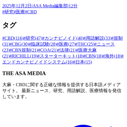
2025年12月2日
|
ASA Media編集部
|
12分
#
研究
#
医療
#
CBD
タグ
#
CBD
(
116
)
#
研究
(
47
)
#
カンナビノイド
(
40
)
#
用語解説
(
33
)
#
規制
(
31
)
#
CBG
(
30
)
#
臨床試験
(
28
)
#
医療
(
27
)
#
THC
(
25
)
#
ニュース
(
23
)
#
CBN規制
(
21
)
#
COA
(
21
)
#
法律
(
21
)
#
医療大麻
(
21
)
#
RICHILL
(
19
)
#
スターターキット
(
18
)
#
CBN
(
18
)
#
海外
(
18
)
#
エンドカンナビノイドシステム
(
16
)
#
日本
(
15
)
THE ASA MEDIA
大麻・CBDに関する正確な情報を提供する日本語メディア
サイト。 最新ニュース、研究、用語解説、医療情報を発信
しています。