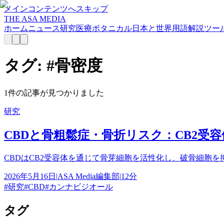
メインコンテンツへスキップ
THE ASA MEDIA
ホーム
ニュース
研究
医療
ボタニカル
日本と世界
用語解説
ツー
タグ: #
骨密度
1
件の記事が見つかりました
研究
CBDと骨粗鬆症・骨折リスク：CB2受容
CBDはCB2受容体を通じて骨芽細胞を活性化し、破骨細胞を
2026年5月16日
|
ASA Media編集部
|
12分
#
研究
#
CBD
#
カンナビジオール
タグ