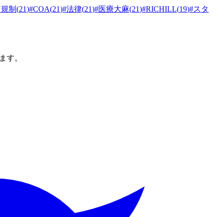
N規制
(
21
)
#
COA
(
21
)
#
法律
(
21
)
#
医療大麻
(
21
)
#
RICHILL
(
19
)
#
スタ
ます。