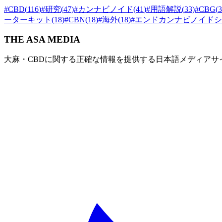
#
CBD
(
116
)
#
研究
(
47
)
#
カンナビノイド
(
41
)
#
用語解説
(
33
)
#
CBG
(
3
ーターキット
(
18
)
#
CBN
(
18
)
#
海外
(
18
)
#
エンドカンナビノイドシ
THE ASA MEDIA
大麻・CBDに関する正確な情報を提供する日本語メディアサ