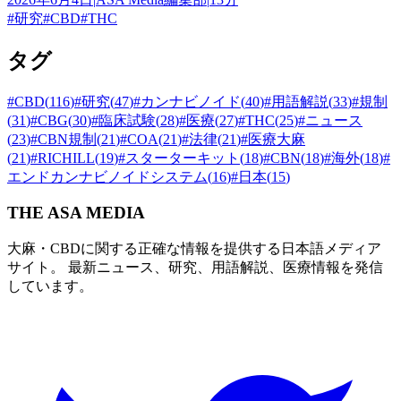
#
研究
#
CBD
#
THC
タグ
#
CBD
(
116
)
#
研究
(
47
)
#
カンナビノイド
(
40
)
#
用語解説
(
33
)
#
規制
(
31
)
#
CBG
(
30
)
#
臨床試験
(
28
)
#
医療
(
27
)
#
THC
(
25
)
#
ニュース
(
23
)
#
CBN規制
(
21
)
#
COA
(
21
)
#
法律
(
21
)
#
医療大麻
(
21
)
#
RICHILL
(
19
)
#
スターターキット
(
18
)
#
CBN
(
18
)
#
海外
(
18
)
#
エンドカンナビノイドシステム
(
16
)
#
日本
(
15
)
THE ASA MEDIA
大麻・CBDに関する正確な情報を提供する日本語メディア
サイト。 最新ニュース、研究、用語解説、医療情報を発信
しています。