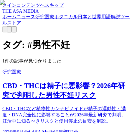
メインコンテンツへスキップ
THE ASA MEDIA
ホーム
ニュース
研究
医療
ボタニカル
日本と世界
用語解説
ツー
ル
ストア
タグ: #
男性不妊
1
件の記事が見つかりました
研究
医療
CBD・THCは精子に悪影響？2026年研
究で判明した男性不妊リスク
CBD・THCなど植物性カンナビノイドが精子の運動性・濃
度・DNA完全性に影響することが2026年最新研究で判明。
妊活中に知るべきリスクと使用停止の目安を解説。
2026年6月4日
|
ASA Media編集部
|
13分