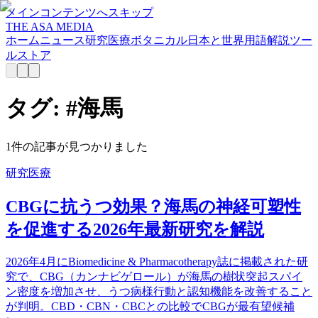
メインコンテンツへスキップ
THE ASA MEDIA
ホーム
ニュース
研究
医療
ボタニカル
日本と世界
用語解説
ツー
ル
ストア
タグ: #
海馬
1
件の記事が見つかりました
研究
医療
CBGに抗うつ効果？海馬の神経可塑性
を促進する2026年最新研究を解説
2026年4月にBiomedicine & Pharmacotherapy誌に掲載された研
究で、CBG（カンナビゲロール）が海馬の樹状突起スパイ
ン密度を増加させ、うつ病様行動と認知機能を改善すること
が判明。CBD・CBN・CBCとの比較でCBGが最有望候補