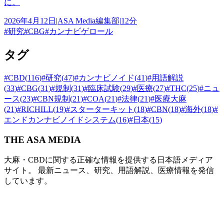
に。
2026年4月12日
|
ASA Media編集部
|
12分
#
研究
#
CBG
#
カンナビゲロール
タグ
#
CBD
(
116
)
#
研究
(
47
)
#
カンナビノイド
(
41
)
#
用語解説
(
33
)
#
CBG
(
31
)
#
規制
(
31
)
#
臨床試験
(
29
)
#
医療
(
27
)
#
THC
(
25
)
#
ニュ
ース
(
23
)
#
CBN規制
(
21
)
#
COA
(
21
)
#
法律
(
21
)
#
医療大麻
(
21
)
#
RICHILL
(
19
)
#
スターターキット
(
18
)
#
CBN
(
18
)
#
海外
(
18
)
#
エンドカンナビノイドシステム
(
16
)
#
日本
(
15
)
THE ASA MEDIA
大麻・CBDに関する正確な情報を提供する日本語メディア
サイト。 最新ニュース、研究、用語解説、医療情報を発信
しています。